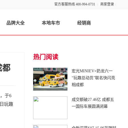
官方客服热线 400-994-0731
商家登录
|
|
品牌大全
本地车市
经销商
热门阅读
成都
宏光MINIEV×奶龙六一
“玩趣总动员”联名快闪亮
相成都
，于6
成交额破27.46亿 成都五
夏日玩趣
一国际车展圆满闭幕