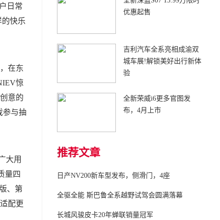
全新深蓝S07 15.99万限时
用户日常
优惠起售
样的快乐
吉利汽车全系亮相成渝双
城车展!解锁美好出行新体
城，在东
验
IEV惊
具创意的
全新荣威i6更多官图发
布，4月上市
戏参与抽
推荐文章
得广大用
质量四
日产NV200新车型发布，侧滑门，4座
门版、第
全驱全能 斯巴鲁全系越野试驾会圆满落幕
来适配更
长城风骏皮卡20年蝉联销量冠军