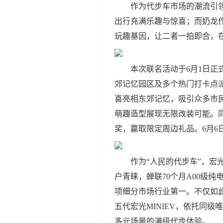
作为代步车市场的潮流引领
出行充满乐趣与惊喜；而奶龙
玩趣基因，让二者一拍即合，
本次联名活动于6月1日正
郊记忆园区及多个热门打卡点派
喜亮相东郊记忆，吸引众多市民
萌趣造型展现无限改装可能。
奖，赢取限定周边礼品。6月
作为“人民的代步车”，宏
户青睐，蝉联70个月A00级
项细分市场行业第一。不仅如此，
五代宏光MINIEV，依托同
多元场景的满级代步体验。