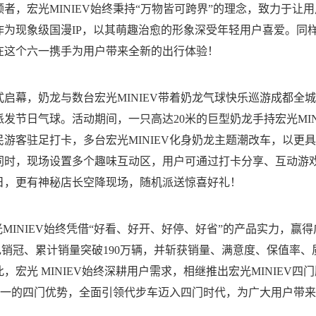
者，宏光MINIEV始终秉持“万物皆可跨界”的理念，致力于让
作为现象级国漫IP，以其萌趣治愈的形象深受年轻用户喜爱。同
在这个六一携手为用户带来全新的出行体验！
式启幕，奶龙与数台宏光MINIEV带着奶龙气球快乐巡游成都全
发节日气球。活动期间，一只高达20米的巨型奶龙手持宏光MIN
游客驻足打卡，多台宏光MINIEV化身奶龙主题潮改车，以更
同时，现场设置多个趣味互动区，用户可通过打卡分享、互动游
6日，更有神秘店长空降现场，随机派送惊喜好礼！
光MINIEV始终凭借“好看、好开、好停、好省”的产品实力，赢
纯电销冠、累计销量突破190万辆，并斩获销量、满意度、保值率、
宏光 MINIEV始终深耕用户需求，相继推出宏光MINIEV四
级唯一的四门优势，全面引领代步车迈入四门时代，为广大用户带