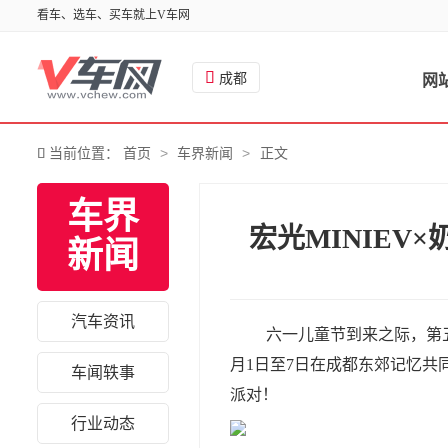
看车、选车、买车就上V车网

成都
网
>
>

当前位置：
首页
车界新闻
正文
车界
宏光MINIEV
新闻
汽车资讯
六一儿童节到来之际，第五
月1日至7日在成都东郊记忆共
车闻轶事
派对！
行业动态