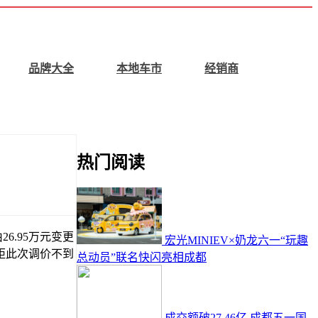
品牌大全
本地车市
经销商
热门阅读
6.95万元变更
宏光MINIEV×奶龙六一“玩趣
，距此次调价不到
总动员”联名快闪亮相成都
成交额破27.46亿 成都五一国