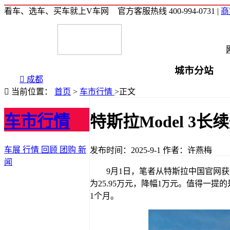
看车、选车、买车就上V车网
官方客服热线 400-994-0731
|
商
城市分站

成都

当前位置：
首页
>
车市行情
>
正文
车市行情
特斯拉Model 3
车展
行情
回顾
团购
新
发布时间：2025-9-1
作者：许燕梅
闻
9月1日，笔者从特斯拉中国官网获悉
为25.95万元，降幅1万元。值得一提
1个月。