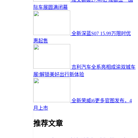
际车展圆满闭幕
全新深蓝S07 15.99万限时优
惠起售
吉利汽车全系亮相成渝双城车
展!解锁美好出行新体验
全新荣威i6更多官图发布，4
月上市
推荐文章