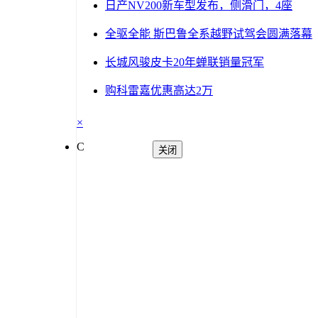
日产NV200新车型发布，侧滑门，4座
全驱全能 斯巴鲁全系越野试驾会圆满落幕
长城风骏皮卡20年蝉联销量冠军
购科雷嘉优惠高达2万
×
C
关闭