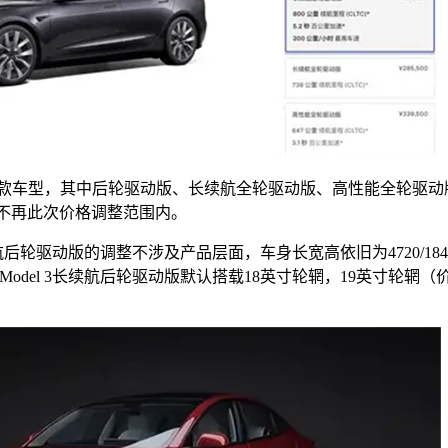
可选4款车型，其中后轮驱动版、长续航全轮驱动版、高性能全轮驱
5万元，不再此次价格调整范围内。
航后轮驱动版的调整不涉及产品层面，车身长宽高依旧为4720/1848
odel 3长续航后轮驱动版默认搭载18英寸轮辋，19英寸轮辋（价