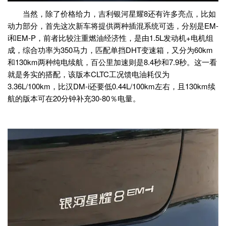
当然，除了价格给力，吉利银河星耀8还有许多亮点，比如
动力部分，首先这次新车将提供两种插混系统可选，分别是EM-
i和EM-P，前者比较注重燃油经济性，是由1.5L发动机+电机组
成，综合功率为350马力，匹配单挡DHT变速箱，又分为60km
和130km两种纯电续航，百公里加速则是8.4秒和7.9秒。这一看
就是务实的搭配，该版本CLTC工况馈电油耗仅为
3.36L/100km，比汉DM-i还要低0.44L/100km左右，且130km续
航的版本可在20分钟补充30-80％电量。