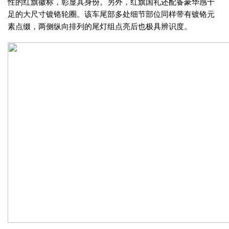
性的红旗徽标，彰显其身份。另外，红旗国礼还配备豪华感十
足的大尺寸镀铬轮圈。该车尾部多处细节部位同样带有镀铬元
素点缀，两侧纵向排列的尾灯组点亮后也极具辨识度。