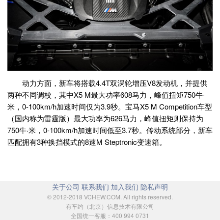
动力方面，新车将搭载4.4T双涡轮增压V8发动机，并提供
两种不同调校，其中X5 M最大功率608马力，峰值扭矩750牛·
米，0-100km/h加速时间仅为3.9秒。宝马X5 M Competition车型
（国内称为雷霆版）最大功率为626马力，峰值扭矩则保持为
750牛·米，0-100km/h加速时间低至3.7秒。传动系统部分，新车
匹配拥有3种换挡模式的8速M Steptronic变速箱。
关于公司
联系我们
加入我们
隐私声明
© 2012-2018 VCHEW.COM. All rights reserved.
有车约（北京）信息技术有限公司
全国统一客服：400 994 0731